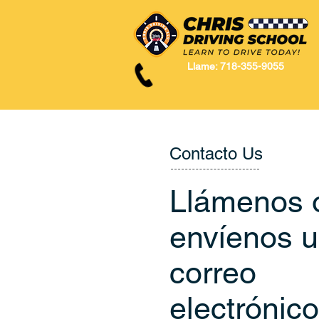
Llame: 718-355-9055
Contacto Us
Llámenos 
envíenos 
correo
electrónic